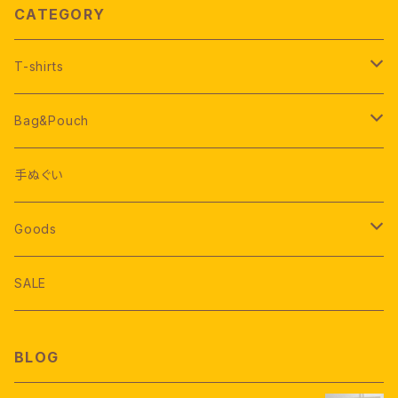
CATEGORY
T-shirts
Long sleeve
Bag&Pouch
short sleeve
bag
手ぬぐい
tank top
pouch
Goods
kids&babies
Accessories
SALE
others
others
BLOG